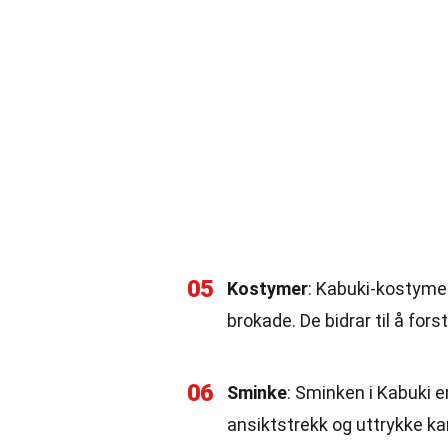
05
Kostymer
: Kabuki-kostymer
brokade. De bidrar til å for
06
Sminke
: Sminken i Kabuki 
ansiktstrekk og uttrykke ka