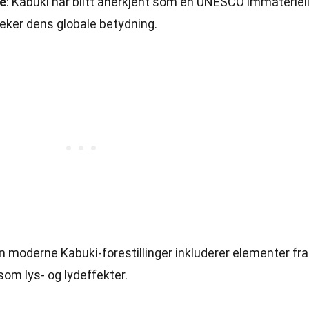
se
: Kabuki har blitt anerkjent som en UNESCO immateriel
eker dens globale betydning.
n moderne Kabuki-forestillinger inkluderer elementer fra
 som lys- og lydeffekter.