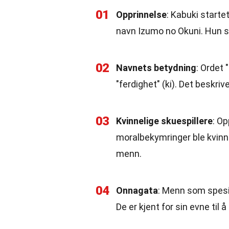
01
Opprinnelse
: Kabuki starte
navn Izumo no Okuni. Hun sa
02
Navnets betydning
: Ordet 
"ferdighet" (ki). Det beskr
03
Kvinnelige skuespillere
: Op
moralbekymringer ble kvinnel
menn.
04
Onnagata
: Menn som spesial
De er kjent for sin evne til 