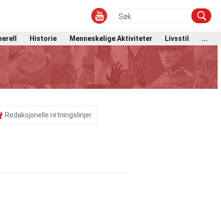
erell
Historie
Menneskelige Aktiviteter
Livsstil
...
Redaksjonelle retningslinjer