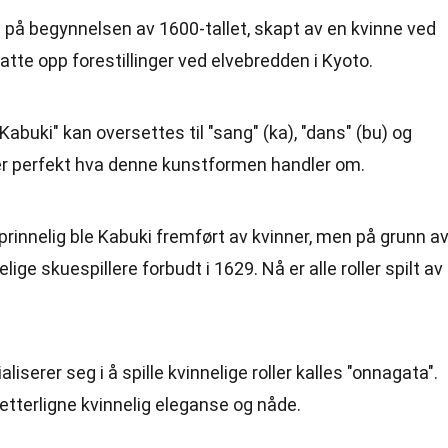
t på begynnelsen av 1600-tallet, skapt av en kvinne ved
tte opp forestillinger ved elvebredden i Kyoto.
"Kabuki" kan oversettes til "sang" (ka), "dans" (bu) og
iver perfekt hva denne kunstformen handler om.
prinnelig ble Kabuki fremført av kvinner, men på grunn a
ige skuespillere forbudt i 1629. Nå er alle roller spilt av
iserer seg i å spille kvinnelige roller kalles "onnagata".
å etterligne kvinnelig eleganse og nåde.