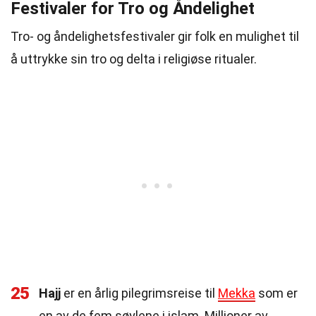
Festivaler for Tro og Åndelighet
Tro- og åndelighetsfestivaler gir folk en mulighet til
å uttrykke sin tro og delta i religiøse ritualer.
25
Hajj
er en årlig pilegrimsreise til
Mekka
som er
en av de fem søylene i islam. Millioner av