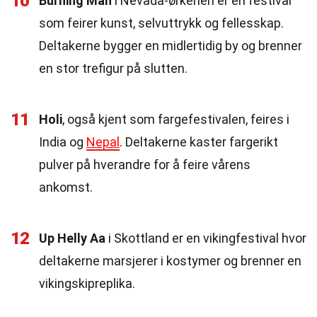
10
Burning Man
i Nevada-ørkenen er en festival
som feirer kunst, selvuttrykk og fellesskap.
Deltakerne bygger en midlertidig by og brenner
en stor trefigur på slutten.
11
Holi
, også kjent som fargefestivalen, feires i
India og
Nepal
. Deltakerne kaster fargerikt
pulver på hverandre for å feire vårens
ankomst.
12
Up Helly Aa
i Skottland er en vikingfestival hvor
deltakerne marsjerer i kostymer og brenner en
vikingskipreplika.