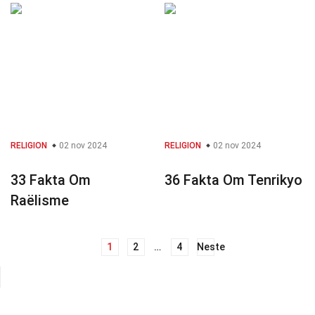
RELIGION
02 nov 2024
RELIGION
02 nov 2024
33 Fakta Om
36 Fakta Om Tenrikyo
Raëlisme
1
2
…
4
Neste
Innleggnavigasjon