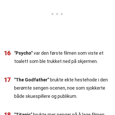
16
"Psycho"
var den første filmen som viste et
toalett som ble trukket ned på skjermen.
17
"The Godfather"
brukte ekte hestehode i den
berømte sengen-scenen, noe som sjokkerte
både skuespillere og publikum.
18
"Titanic"
brukte mer penger på å lage filmen