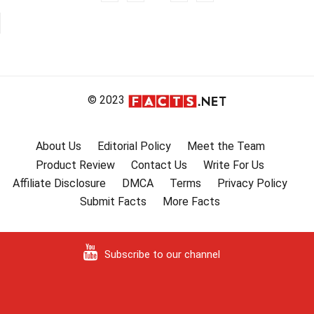
Innleggnavigasjon
© 2023
About Us
Editorial Policy
Meet the Team
Product Review
Contact Us
Write For Us
Affiliate Disclosure
DMCA
Terms
Privacy Policy
Submit Facts
More Facts
Subscribe to our channel