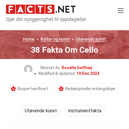
Gjør din nysgjerrighet til oppdagelse
Home
Kultur og kunst
Utøvende kunst
38 Fakta Om Cello
Skrevet Av:
Rozelle Gaffney
Modified & Updated:
19 Des 2024
Ekspertverifisert
Redaksjonelle retningslinjer
Utøvende kunst
Instrumentfakta