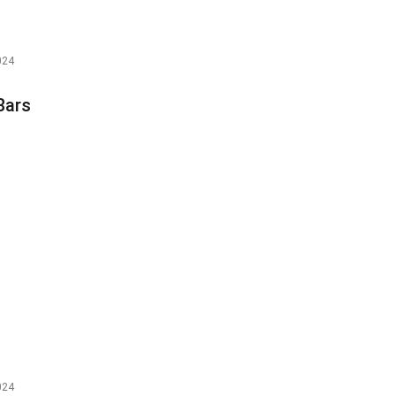
024
Bars
024