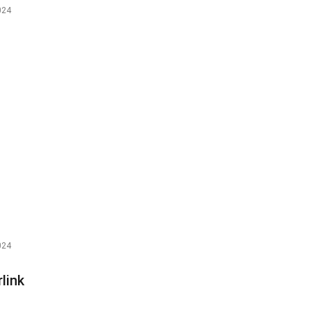
024
024
link