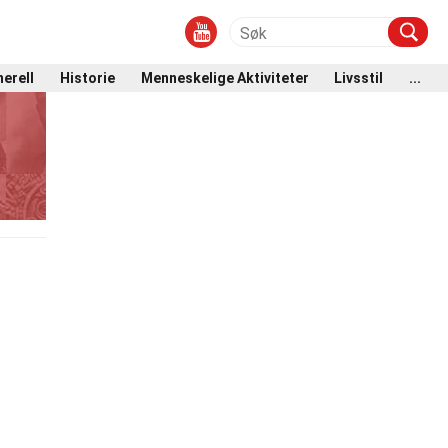
erell
Historie
Menneskelige Aktiviteter
Livsstil
...