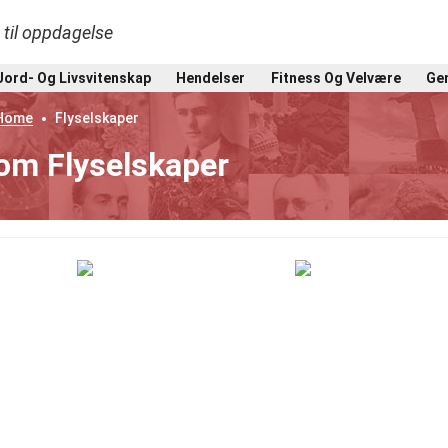
t til oppdagelse
Jord- Og Livsvitenskap
Hendelser
Fitness Og Velvære
Gen
Home
Flyselskaper
om Flyselskaper