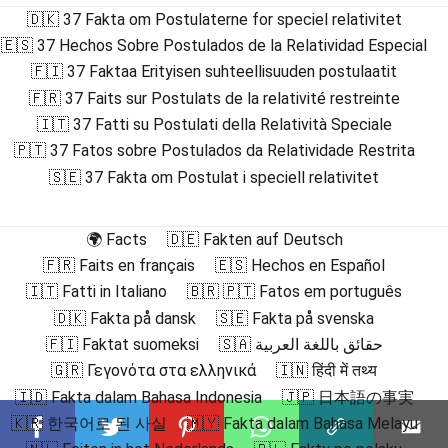
🇩🇰 37 Fakta om Postulaterne for speciel relativitet
🇪🇸 37 Hechos Sobre Postulados de la Relatividad Especial
🇫🇮 37 Faktaa Erityisen suhteellisuuden postulaatit
🇫🇷 37 Faits sur Postulats de la relativité restreinte
🇮🇹 37 Fatti su Postulati della Relatività Speciale
🇵🇹 37 Fatos sobre Postulados da Relatividade Restrita
🇸🇪 37 Fakta om Postulat i speciell relativitet
🌍 Facts
🇩🇪 Fakten auf Deutsch
🇫🇷 Faits en français
🇪🇸 Hechos en Español
🇮🇹 Fatti in Italiano
🇧🇷 🇵🇹 Fatos em português
🇩🇰 Fakta på dansk
🇸🇪 Fakta på svenska
🇫🇮 Faktat suomeksi
🇸🇦 حقائق باللغة العربية
🇬🇷 Γεγονότα στα ελληνικά
🇮🇳 हिंदी में तथ्य
🇮🇩 Fakta dalam Bahasa Indonesia
🇯🇵 日本語の事実
🇰🇷 한국어로 된 사실
🇲🇾 Fakta dalam Bahasa Melayu