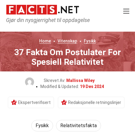
Gjør din nysgjerrighet til oppdagelse
Home
Vitenskap
Fysikk
37 Fakta Om Postulater For
Spesiell Relativitet
Skrevet Av:
Mallissa Wiley
Modified & Updated:
19 Des 2024
Ekspertverifisert
Redaksjonelle retningslinjer
Fysikk
Relativitetsfakta