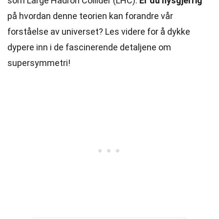
som Large Hadron Collider (LHC).
Er du nysgjerrig
på hvordan denne teorien kan forandre vår
forståelse av universet? Les videre for å dykke
dypere inn i de fascinerende detaljene om
supersymmetri!