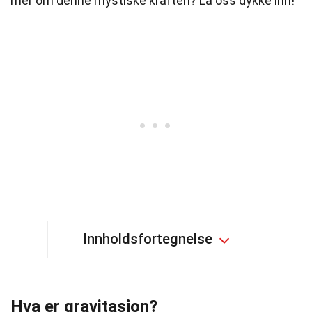
mer om denne mystiske kraften? La oss dykke inn!
Innholdsfortegnelse
Hva er gravitasjon?