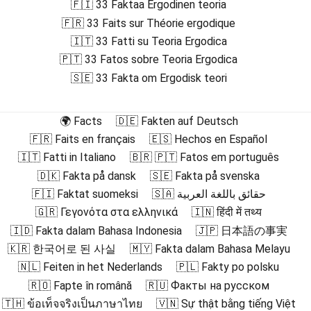
🇫🇮 33 Faktaa Ergodinen teoria
🇫🇷 33 Faits sur Théorie ergodique
🇮🇹 33 Fatti su Teoria Ergodica
🇵🇹 33 Fatos sobre Teoria Ergodica
🇸🇪 33 Fakta om Ergodisk teori
🌍 Facts
🇩🇪 Fakten auf Deutsch
🇫🇷 Faits en français
🇪🇸 Hechos en Español
🇮🇹 Fatti in Italiano
🇧🇷 🇵🇹 Fatos em português
🇩🇰 Fakta på dansk
🇸🇪 Fakta på svenska
🇫🇮 Faktat suomeksi
🇸🇦 حقائق باللغة العربية
🇬🇷 Γεγονότα στα ελληνικά
🇮🇳 हिंदी में तथ्य
🇮🇩 Fakta dalam Bahasa Indonesia
🇯🇵 日本語の事実
🇰🇷 한국어로 된 사실
🇲🇾 Fakta dalam Bahasa Melayu
🇳🇱 Feiten in het Nederlands
🇵🇱 Fakty po polsku
🇷🇴 Fapte în română
🇷🇺 Факты на русском
🇹🇭 ข้อเท็จจริงเป็นภาษาไทย
🇻🇳 Sự thật bằng tiếng Việt