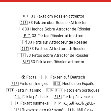
🇩🇰 33 Fakta om Rössler-attraktor
🇩🇪 33 Fakten über Rössler-Attraktor
🇪🇸 33 Hechos Sobre Atractor de Rössler
🇫🇮 33 Faktaa Rössler-attraattori
🇫🇷 33 Faits sur Attracteur de Rössler
🇮🇹 33 Fatti su Attrattore di Rössler
🇵🇹 33 Fatos sobre Atractor de Rössler
🇸🇪 33 Fakta om Rössler-attractor
🌍 Facts
🇩🇪 Fakten auf Deutsch
🇫🇷 Faits en français
🇪🇸 Hechos en Español
🇮🇹 Fatti in Italiano
🇧🇷 🇵🇹 Fatos em português
🇩🇰 Fakta på dansk
🇸🇪 Fakta på svenska
🇫🇮 Faktat suomeksi
🇸🇦 حقائق باللغة العربية
🇬🇷 Γεγονότα στα ελληνικά
🇮🇳 हिंदी में तथ्य