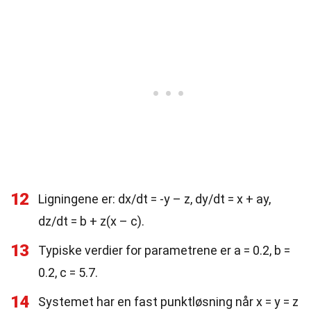
12
Ligningene er: dx/dt = -y – z, dy/dt = x + ay,
dz/dt = b + z(x – c).
13
Typiske verdier for parametrene er a = 0.2, b =
0.2, c = 5.7.
14
Systemet har en fast punktløsning når x = y = z