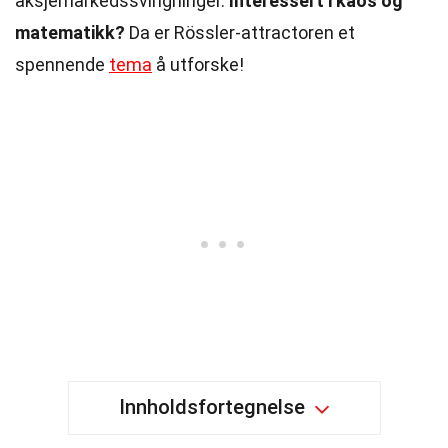
aksjemarkedssvingninger.
Interessert i kaos og
matematikk?
Da er Rössler-attractoren et
spennende
tema
å utforske!
Innholdsfortegnelse