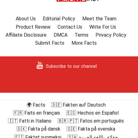
About Us
Editorial Policy
Meet the Team
Product Review
Contact Us
Write For Us
Affiliate Disclosure
DMCA
Terms
Privacy Policy
Submit Facts
More Facts
Subscribe to our channel
🌍 Facts
🇩🇪 Fakten auf Deutsch
🇫🇷 Faits en français
🇪🇸 Hechos en Español
🇮🇹 Fatti in Italiano
🇧🇷 🇵🇹 Fatos em português
🇩🇰 Fakta på dansk
🇸🇪 Fakta på svenska
🇫🇮 Faktat suomeksi
🇸🇦 حقائق باللغة العربية