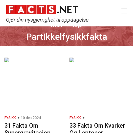
Gjør din nysgjerrighet til oppdagelse
Home
Tags
Partikkelfysikkfakta
FYSIKK
10 des 2024
FYSIKK
31 Fakta Om
33 Fakta Om Kvarker
Supergravitasjon
Og Leptoner