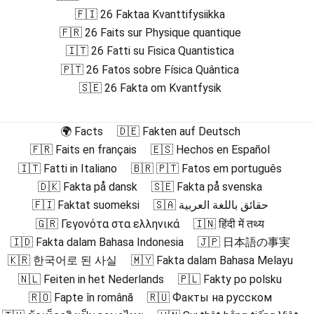
🇫🇮 26 Faktaa Kvanttifysiikka
🇫🇷 26 Faits sur Physique quantique
🇮🇹 26 Fatti su Fisica Quantistica
🇵🇹 26 Fatos sobre Física Quântica
🇸🇪 26 Fakta om Kvantfysik
🌍 Facts
🇩🇪 Fakten auf Deutsch
🇫🇷 Faits en français
🇪🇸 Hechos en Español
🇮🇹 Fatti in Italiano
🇧🇷 🇵🇹 Fatos em português
🇩🇰 Fakta på dansk
🇸🇪 Fakta på svenska
🇫🇮 Faktat suomeksi
🇸🇦 حقائق باللغة العربية
🇬🇷 Γεγονότα στα ελληνικά
🇮🇳 हिंदी में तथ्य
🇮🇩 Fakta dalam Bahasa Indonesia
🇯🇵 日本語の事実
🇰🇷 한국어로 된 사실
🇲🇾 Fakta dalam Bahasa Melayu
🇳🇱 Feiten in het Nederlands
🇵🇱 Fakty po polsku
🇷🇴 Fapte în română
🇷🇺 Факты на русском