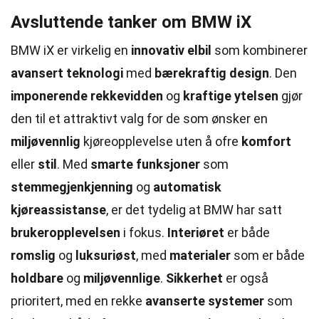
Avsluttende tanker om BMW iX
BMW iX er virkelig en
innovativ elbil
som kombinerer
avansert teknologi
med
bærekraftig design
. Den
imponerende rekkevidden
og
kraftige ytelsen
gjør
den til et attraktivt valg for de som ønsker en
miljøvennlig
kjøreopplevelse uten å ofre
komfort
eller
stil
. Med
smarte funksjoner
som
stemmegjenkjenning
og
automatisk
kjøreassistanse
, er det tydelig at BMW har satt
brukeropplevelsen
i fokus.
Interiøret
er både
romslig
og
luksuriøst
, med
materialer
som er både
holdbare
og
miljøvennlige
.
Sikkerhet
er også
prioritert, med en rekke
avanserte systemer
som