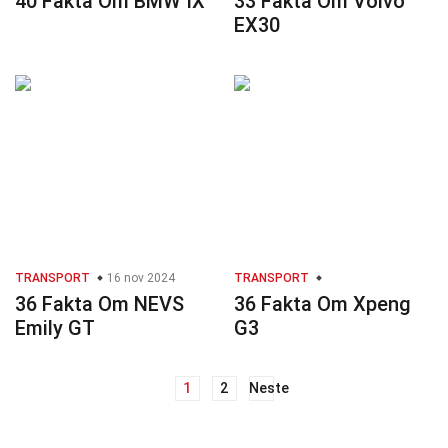
40 Fakta Om BMW IX
33 Fakta Om Volvo
EX30
TRANSPORT
16 nov 2024
TRANSPORT
36 Fakta Om NEVS
36 Fakta Om Xpeng
Emily GT
G3
1
2
Neste
Innleggnavigasjon