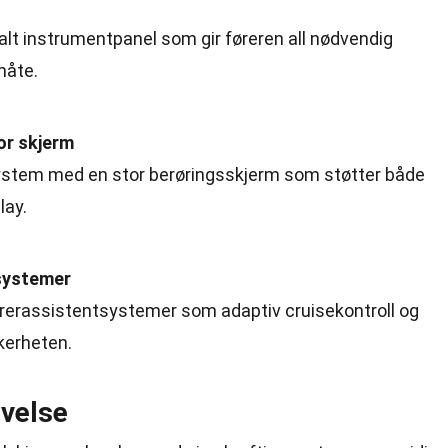
talt instrumentpanel som gir føreren all nødvendig
måte.
or skjerm
ystem med en stor berøringsskjerm som støtter både
lay.
systemer
førerassistentsystemer som adaptiv cruisekontroll og
kkerheten.
evelse