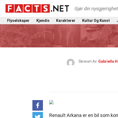
Gjør din nysgjerrighe
Flyselskaper
Kjendis
Karakterer
Kultur Og Kunst
Skrevet Av:
Gabriella H
Renault Arkana er en bil som kom