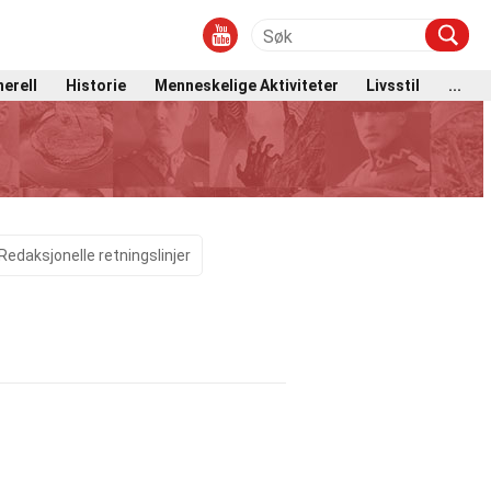
erell
Historie
Menneskelige Aktiviteter
Livsstil
...
Redaksjonelle retningslinjer