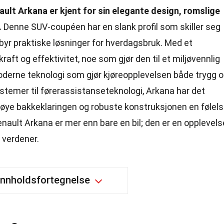
ault Arkana er kjent for sin elegante design, romslige
.
Denne SUV-coupéen har en slank profil som skiller seg
lbyr praktiske løsninger for hverdagsbruk. Med et
raft og effektivitet, noe som gjør den til et miljøvennlig
moderne teknologi som gjør kjøreopplevelsen både trygg 
stemer til førerassistanseteknologi, Arkana har det
en høye bakkeklaringen og robuste konstruksjonen en følel
Renault Arkana er mer enn bare en bil; den er en opplevels
 verdener.
Innholdsfortegnelse