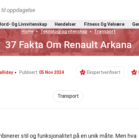
t til oppdagelse
Jord- Og Livsvitenskap
Hendelser
Fitness Og Velvære
Gen
Home
Teknologi og vitenskap
Transport
37 Fakta Om Renault Arkana
alliday
Publisert:
05 Nov 2024
Ekspertverifisert
Transport
binerer stil og funksjonalitet på en unik måte. Men hva