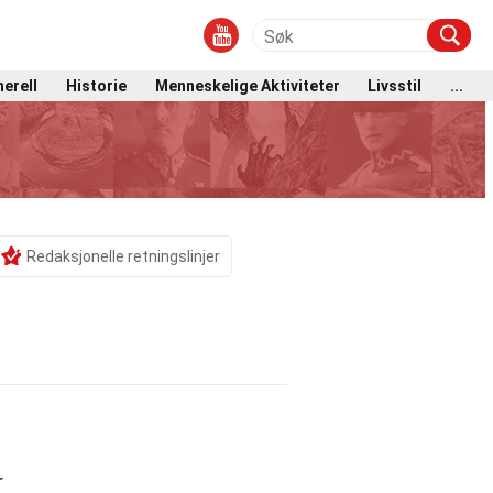
erell
Historie
Menneskelige Aktiviteter
Livsstil
...
Redaksjonelle retningslinjer
r