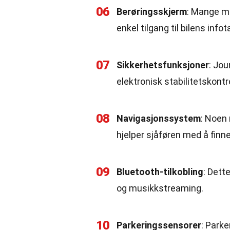
06
Berøringsskjerm
: Mange m
enkel tilgang til bilens in
07
Sikkerhetsfunksjoner
: Jou
elektronisk stabilitetskontr
08
Navigasjonssystem
: Noen
hjelper sjåføren med å finn
09
Bluetooth-tilkobling
: Dett
og musikkstreaming.
10
Parkeringssensorer
: Park