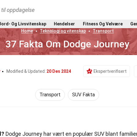
t til oppdagelse
Jord- Og Livsvitenskap
Hendelser
Fitness Og Velvære
Gen
Home
Teknologi og vitenskap
Transport
37 Fakta Om Dodge Journey
y
Modified & Updated:
20 Des 2024
Ekspertverifisert
Transport
SUV Fakta
l?
Dodge Journey har vært en populær SUV blant familie