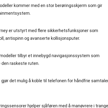
odeller kommer med en stor berøringsskjerm som gir
fotainmentsystem.
rney er utstyrt med flere sikkerhetsfunksjoner som
oll, antispinn og avanserte kollisjonsputer.
 modeller tilbyr et innebygd navigasjonssystem som
e den raskeste ruten.
e gjør det mulig å koble til telefonen for håndfrie samtale
eringssensorer hjelper sjåføren med å manøvrere i trang