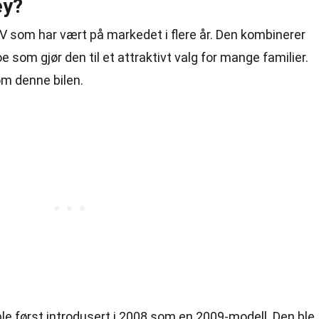
ey?
 som har vært på markedet i flere år. Den kombinerer
oe som gjør den til et attraktivt valg for mange familier.
om denne bilen.
ble først introdusert i 2008 som en 2009-modell. Den ble