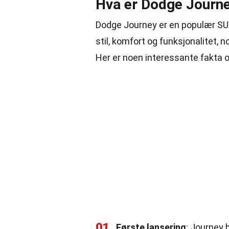
Hva er Dodge Journ
Dodge Journey er en populær SUV
stil, komfort og funksjonalitet, n
Her er noen interessante fakta 
01
Første lansering
: Journey 