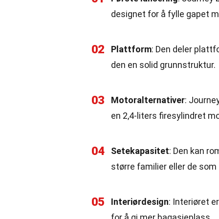
designet for å fylle gapet m
02
Plattform
: Den deler plat
den en solid grunnstruktur.
03
Motoralternativer
: Journe
en 2,4-liters firesylindret m
04
Setekapasitet
: Den kan ro
større familier eller de som
05
Interiørdesign
: Interiøret 
for å gi mer bagasjeplass.