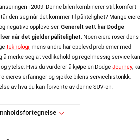
lanseringen i 2009. Denne bilen kombinerer stil, komfort
tår den seg når det kommer til pålitelighet? Mange eier
og negative opplevelser.
Generelt sett har Dodge
er når det gjelder pålitelighet.
Noen eiere roser dens
ige
teknologi
, mens andre har opplevd problemer med
tig å merke seg at vedlikehold og regelmessig service ka
tid og ytelse. Hvis du vurderer å kjøpe en Dodge
Journey
, k
re eieres erfaringer og sjekke bilens servicehistorikk.
åelse av hva du kan forvente av denne SUV-en.
Innholdsfortegnelse