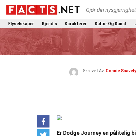
Gjør din nysgjerrighe
Flyselskaper
Kjendis
Karakterer
Kultur Og Kunst
Skrevet Av:
Connie Snavel
Er Dodge Journey en pålitelig bi