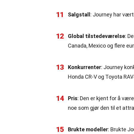
11
Salgstall
: Journey har vært
12
Global tilstedeværelse
: D
Canada, Mexico og flere eur
13
Konkurrenter
: Journey ko
Honda CR-V og Toyota RAV
14
Pris
: Den er kjent for å væ
noe som gjør den til et attr
15
Brukte modeller
: Brukte J