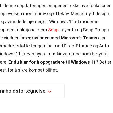
1
, denne oppdateringen bringer en rekke nye funksjoner
plevelsen mer intuitiv og effektiv. Med et nytt design,
 og avrundede hjørner, gir Windows 11 et moderne
ng
med funksjoner som
Snap
Layouts og Snap Groups
ne vinduer.
Integrasjonen med Microsoft Teams
gjør
rbedret støtte for gaming med DirectStorage og Auto
 Windows 11 krever nyere maskinvare, noe som betyr at
dere.
Er du klar for å oppgradere til Windows 11?
Det er
st for å sikre kompatibilitet.
Innholdsfortegnelse