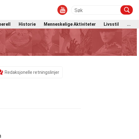
erell
Historie
Menneskelige Aktiviteter
Livsstil
...
Redaksjonelle retningslinjer
m