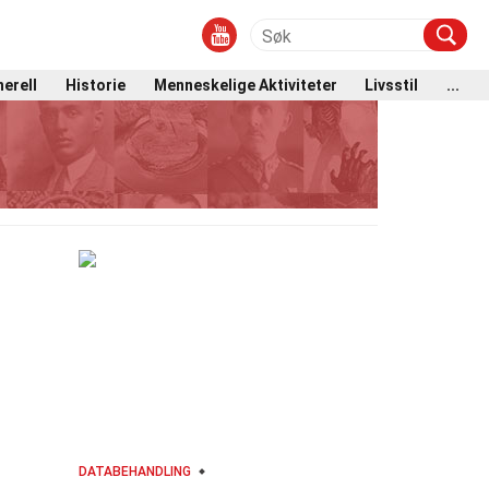
erell
Historie
Menneskelige Aktiviteter
Livsstil
...
DATABEHANDLING