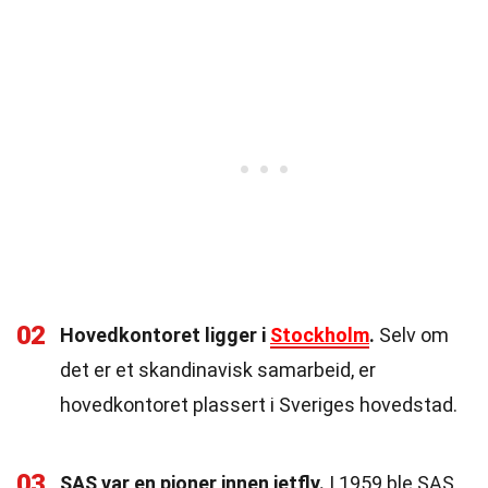
02
Hovedkontoret ligger i
Stockholm
.
Selv om
det er et skandinavisk samarbeid, er
hovedkontoret plassert i Sveriges hovedstad.
03
SAS var en pioner innen jetfly.
I 1959 ble SAS