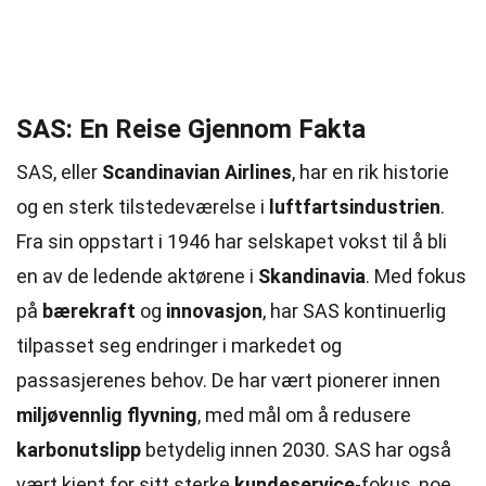
SAS: En Reise Gjennom Fakta
SAS, eller
Scandinavian Airlines
, har en rik historie
og en sterk tilstedeværelse i
luftfartsindustrien
.
Fra sin oppstart i 1946 har selskapet vokst til å bli
en av de ledende aktørene i
Skandinavia
. Med fokus
på
bærekraft
og
innovasjon
, har SAS kontinuerlig
tilpasset seg endringer i markedet og
passasjerenes behov. De har vært pionerer innen
miljøvennlig flyvning
, med mål om å redusere
karbonutslipp
betydelig innen 2030. SAS har også
vært kjent for sitt sterke
kundeservice
-fokus, noe