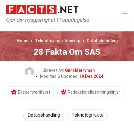
Gjør din nysgjerrighet til oppdagelse
Home
Teknologi og vitenskap
Databehandling
28 Fakta Om SAS
Skrevet Av:
Gnni Merryman
Modified & Updated:
19 Des 2024
Ekspertverifisert
Redaksjonelle retningslinjer
Databehandling
Teknologifakta