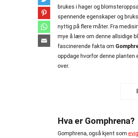
brukes i hager og blomsteroppsa
spennende egenskaper og bruk
nyttig på flere måter. Fra medisins
mye å lære om denne allsidige blo
fascinerende fakta om
Gomphr
oppdage hvorfor denne planten e
over.
Hva er Gomphrena?
Gomphrena, også kjent som
evi