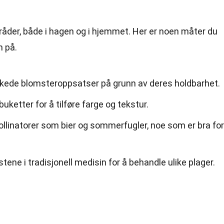
er, både i hagen og i hjemmet. Her er noen måter du
n på.
rkede blomsteroppsatser på grunn av deres holdbarhet.
uketter for å tilføre farge og tekstur.
llinatorer som bier og sommerfugler, noe som er bra for
tene i tradisjonell medisin for å behandle ulike plager.