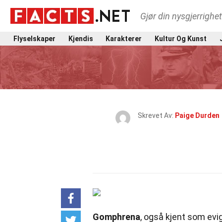
Gjør din nysgjerrighe
Flyselskaper
Kjendis
Karakterer
Kultur Og Kunst
Skrevet Av:
Paige Durden
Gomphrena
, også kjent som evi