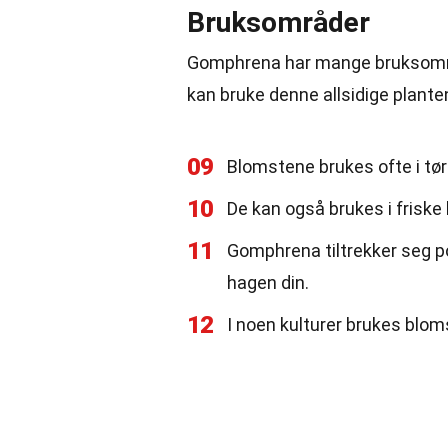
Bruksområder
Gomphrena har mange bruksområd
kan bruke denne allsidige plante
09
Blomstene brukes ofte i tø
10
De kan også brukes i friske b
11
Gomphrena tiltrekker seg po
hagen din.
12
I noen kulturer brukes bloms