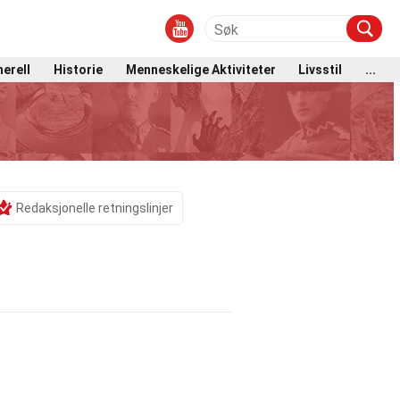
erell
Historie
Menneskelige Aktiviteter
Livsstil
...
Redaksjonelle retningslinjer