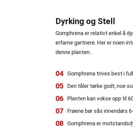
Dyrking og Stell
Gomphrena er relativt enkel å d
erfarne gartnere. Her er noen in
denne planten.
04
Gomphrena trives best i full
05
Den tåler tørke godt, noe so
06
Planten kan vokse opp til 6
07
Frøene bør sås innendørs 6-8
08
Gomphrena er motstandsdyk