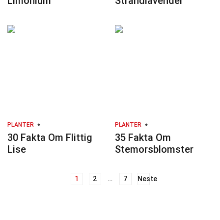
Limonium
Strandlavendel
PLANTER
PLANTER
30 Fakta Om Flittig
35 Fakta Om
Lise
Stemorsblomster
1
2
…
7
Neste
Innleggnavigasjon