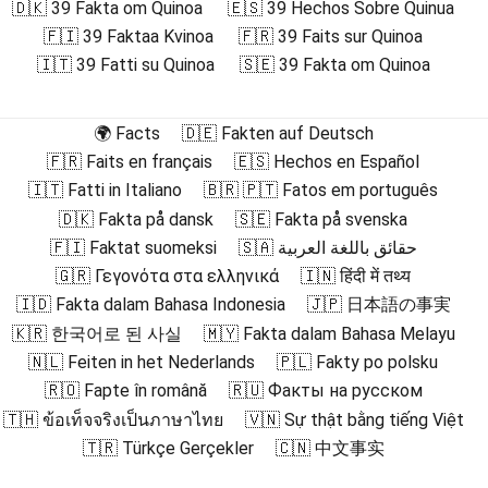
🇩🇰 39 Fakta om Quinoa
🇪🇸 39 Hechos Sobre Quinua
🇫🇮 39 Faktaa Kvinoa
🇫🇷 39 Faits sur Quinoa
🇮🇹 39 Fatti su Quinoa
🇸🇪 39 Fakta om Quinoa
🌍 Facts
🇩🇪 Fakten auf Deutsch
🇫🇷 Faits en français
🇪🇸 Hechos en Español
🇮🇹 Fatti in Italiano
🇧🇷 🇵🇹 Fatos em português
🇩🇰 Fakta på dansk
🇸🇪 Fakta på svenska
🇫🇮 Faktat suomeksi
🇸🇦 حقائق باللغة العربية
🇬🇷 Γεγονότα στα ελληνικά
🇮🇳 हिंदी में तथ्य
🇮🇩 Fakta dalam Bahasa Indonesia
🇯🇵 日本語の事実
🇰🇷 한국어로 된 사실
🇲🇾 Fakta dalam Bahasa Melayu
🇳🇱 Feiten in het Nederlands
🇵🇱 Fakty po polsku
🇷🇴 Fapte în română
🇷🇺 Факты на русском
🇹🇭 ข้อเท็จจริงเป็นภาษาไทย
🇻🇳 Sự thật bằng tiếng Việt
🇹🇷 Türkçe Gerçekler
🇨🇳 中文事实