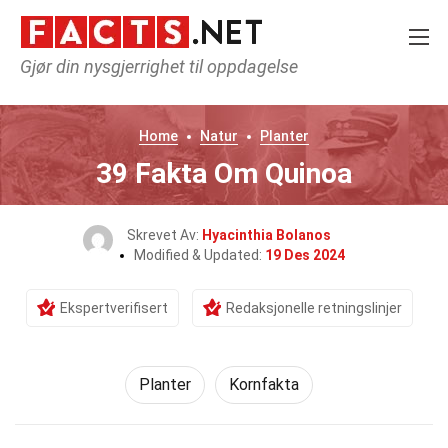
Gjør din nysgjerrighet til oppdagelse
Home
Natur
Planter
39 Fakta Om Quinoa
Skrevet Av:
Hyacinthia Bolanos
Modified & Updated:
19 Des 2024
Ekspertverifisert
Redaksjonelle retningslinjer
Planter
Kornfakta