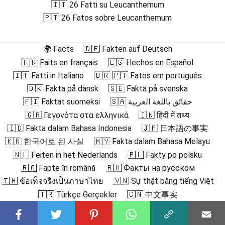
🇮🇹 26 Fatti su Leucanthemum
🇵🇹 26 Fatos sobre Leucanthemum
🌍 Facts
🇩🇪 Fakten auf Deutsch
🇫🇷 Faits en français
🇪🇸 Hechos en Español
🇮🇹 Fatti in Italiano
🇧🇷 🇵🇹 Fatos em português
🇩🇰 Fakta på dansk
🇸🇪 Fakta på svenska
🇫🇮 Faktat suomeksi
🇸🇦 حقائق باللغة العربية
🇬🇷 Γεγονότα στα ελληνικά
🇮🇳 हिंदी में तथ्य
🇮🇩 Fakta dalam Bahasa Indonesia
🇯🇵 日本語の事実
🇰🇷 한국어로 된 사실
🇲🇾 Fakta dalam Bahasa Melayu
🇳🇱 Feiten in het Nederlands
🇵🇱 Fakty po polsku
🇷🇴 Fapte în română
🇷🇺 Факты на русском
🇹🇭 ข้อเท็จจริงเป็นภาษาไทย
🇻🇳 Sự thật bằng tiếng Việt
🇹🇷 Türkçe Gerçekler
🇨🇳 中文事实