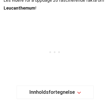
Les videre for å oppdage 26 fascinerende fakta om
Leucanthemum
!
Innholdsfortegnelse