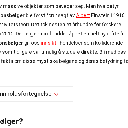
 av massive objekter som beveger seg. Men hva betyr
jonsbølger
ble først forutsagt av
Albert
Einstein i 1916
tivitetsteori. Det tok nesten et århundre før forskere
i 2015. Dette gjennombruddet åpnet en helt ny måte å
jonsbølger
gir oss
innsikt
i hendelser som kolliderende
e som tidligere var umulig å studere direkte. Bli med oss
 fakta om disse mystiske bølgene og deres betydning fo
Innholdsfortegnelse
bølger?