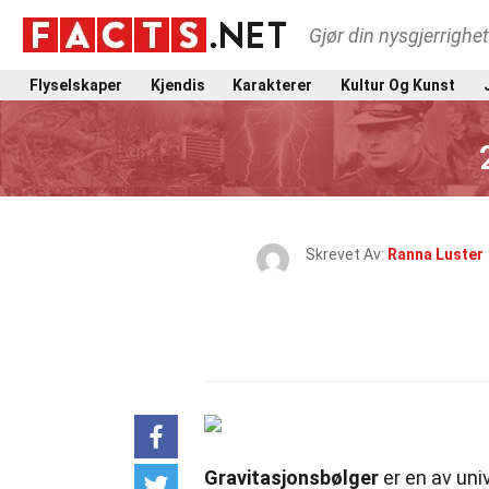
Gjør din nysgjerrighe
Flyselskaper
Kjendis
Karakterer
Kultur Og Kunst
Skrevet Av:
Ranna Luster
Gravitasjonsbølger
er en av un