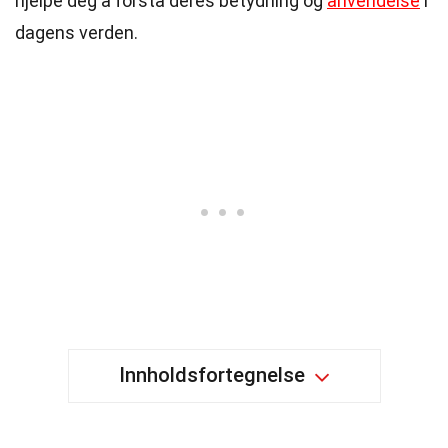
hjelpe deg å forstå deres betydning og
anvendelse
i
dagens verden.
Innholdsfortegnelse