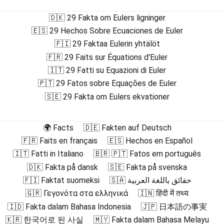
🇩🇰 29 Fakta om Eulers ligninger
🇪🇸 29 Hechos Sobre Ecuaciones de Euler
🇫🇮 29 Faktaa Eulerin yhtälöt
🇫🇷 29 Faits sur Équations d'Euler
🇮🇹 29 Fatti su Equazioni di Euler
🇵🇹 29 Fatos sobre Equações de Euler
🇸🇪 29 Fakta om Eulers ekvationer
🌍 Facts
🇩🇪 Fakten auf Deutsch
🇫🇷 Faits en français
🇪🇸 Hechos en Español
🇮🇹 Fatti in Italiano
🇧🇷 🇵🇹 Fatos em português
🇩🇰 Fakta på dansk
🇸🇪 Fakta på svenska
🇫🇮 Faktat suomeksi
🇸🇦 حقائق باللغة العربية
🇬🇷 Γεγονότα στα ελληνικά
🇮🇳 हिंदी में तथ्य
🇮🇩 Fakta dalam Bahasa Indonesia
🇯🇵 日本語の事実
🇰🇷 한국어로 된 사실
🇲🇾 Fakta dalam Bahasa Melayu