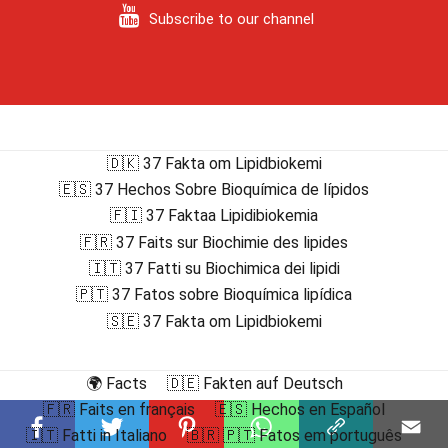
Subscribe to our channel
🇩🇰 37 Fakta om Lipidbiokemi
🇪🇸 37 Hechos Sobre Bioquímica de lípidos
🇫🇮 37 Faktaa Lipidibiokemia
🇫🇷 37 Faits sur Biochimie des lipides
🇮🇹 37 Fatti su Biochimica dei lipidi
🇵🇹 37 Fatos sobre Bioquímica lipídica
🇸🇪 37 Fakta om Lipidbiokemi
🌍 Facts
🇩🇪 Fakten auf Deutsch
🇫🇷 Faits en français
🇪🇸 Hechos en Español
🇮🇹 Fatti in Italiano
🇧🇷 🇵🇹 Fatos em português