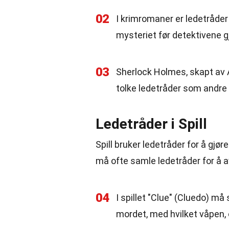
02
I krimromaner er ledetråder
mysteriet før detektivene gj
03
Sherlock Holmes, skapt av Ar
tolke ledetråder som andre 
Ledetråder i Spill
Spill bruker ledetråder for å gjø
må ofte samle ledetråder for å ava
04
I spillet "Clue" (Cluedo) må
mordet, med hvilket våpen, o