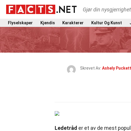
Gjør din nysgjerrighe
Flyselskaper
Kjendis
Karakterer
Kultur Og Kunst
Skrevet Av:
Ashely Pucket
Ledetråd
er et av de mest populæ