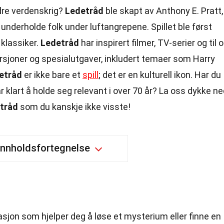
ndre verdenskrig?
Ledetråd
ble skapt av Anthony E. Pratt,
underholde folk under luftangrepene. Spillet ble først
 klassiker.
Ledetråd
har inspirert filmer, TV-serier og til 
ersjoner og spesialutgaver, inkludert temaer som Harry
etråd
er ikke bare et
spill
; det er en kulturell ikon. Har du
 klart å holde seg relevant i over 70 år? La oss dykke n
tråd
som du kanskje ikke visste!
Innholdsfortegnelse
masjon som hjelper deg å løse et mysterium eller finne en