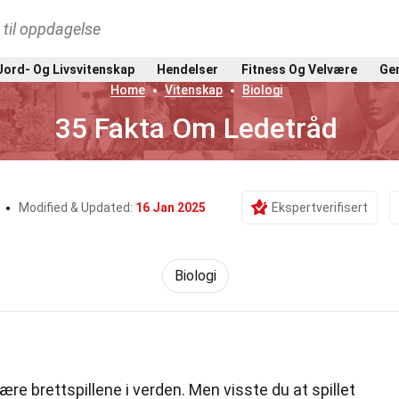
t til oppdagelse
Jord- Og Livsvitenskap
Hendelser
Fitness Og Velvære
Gen
Home
Vitenskap
Biologi
35 Fakta Om Ledetråd
t
Modified & Updated:
16 Jan 2025
Ekspertverifisert
Biologi
re brettspillene i verden. Men visste du at spillet