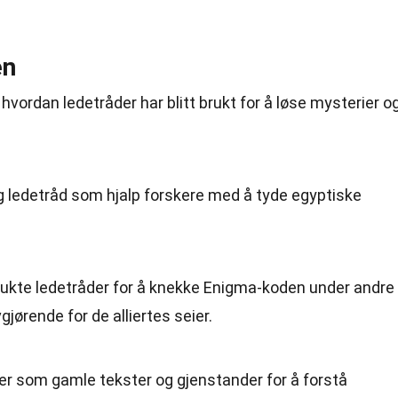
en
 hvordan ledetråder har blitt brukt for å løse mysterier o
g ledetråd som hjalp forskere med å tyde egyptiske
rukte ledetråder for å knekke Enigma-koden under andre
jørende for de alliertes seier.
er som gamle tekster og gjenstander for å forstå