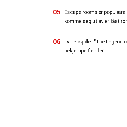
05
Escape rooms er populære sp
komme seg ut av et låst rom
06
I videospillet "The Legend o
bekjempe fiender.