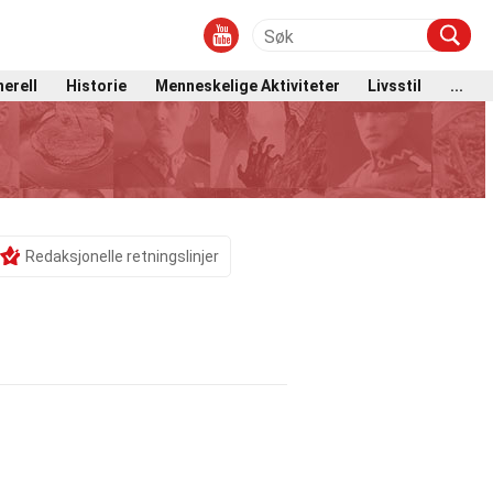
erell
Historie
Menneskelige Aktiviteter
Livsstil
...
Redaksjonelle retningslinjer