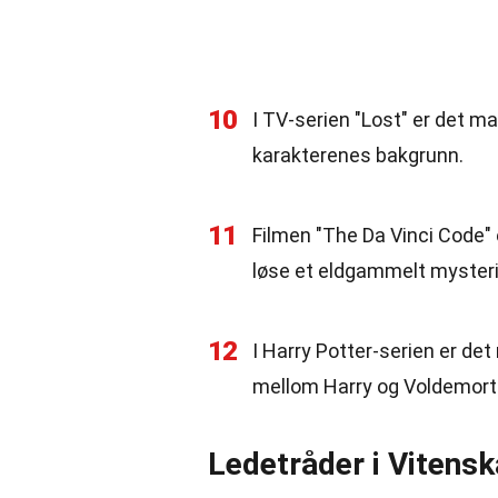
10
I TV-serien "Lost" er det m
karakterenes bakgrunn.
11
Filmen "The Da Vinci Code" 
løse et eldgammelt myster
12
I Harry Potter-serien er d
mellom Harry og Voldemort
Ledetråder i Vitens