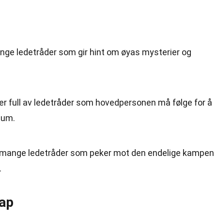
ange ledetråder som gir hint om øyas mysterier og
er full av ledetråder som hovedpersonen må følge for å
ium.
et mange ledetråder som peker mot den endelige kampen
.
kap