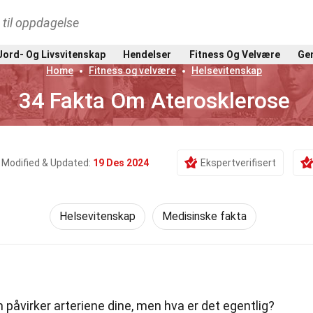
t til oppdagelse
Jord- Og Livsvitenskap
Hendelser
Fitness Og Velvære
Gen
Home
Fitness og velvære
Helsevitenskap
34 Fakta Om Aterosklerose
Modified & Updated:
19 Des 2024
Ekspertverifisert
Helsevitenskap
Medisinske fakta
påvirker arteriene dine, men hva er det egentlig?