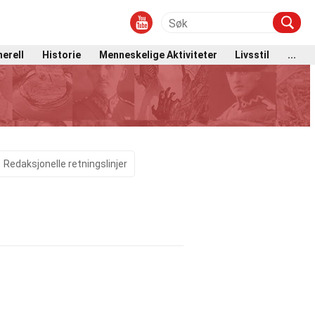
erell
Historie
Menneskelige Aktiviteter
Livsstil
...
Redaksjonelle retningslinjer