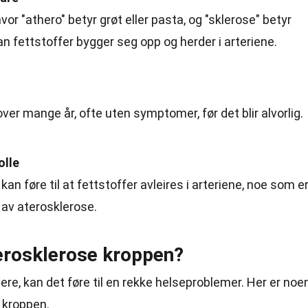
r "athero" betyr grøt eller pasta, og "sklerose" betyr
an fettstoffer bygger seg opp og herder i arteriene.
s
ver mange år, ofte uten symptomer, før det blir alvorlig.
olle
kan føre til at fettstoffer avleires i arteriene, noe som e
n av aterosklerose.
erosklerose kroppen?
vere, kan det føre til en rekke helseproblemer. Her er noe
 kroppen.