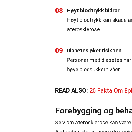
08
Høyt blodtrykk bidrar
Høyt blodtrykk kan skade ar
aterosklerose.
09
Diabetes øker risikoen
Personer med diabetes har e
høye blodsukkernivåer.
READ ALSO:
26 Fakta Om Epi
Forebygging og beha
Selv om aterosklerose kan være a
tilstanden. Her er noen strategie