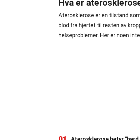
Hva er ateroskleros
Aterosklerose er en tilstand som
blod fra hjertet til resten av kro
helseproblemer. Her er noen int
01
Aterosklerose betyr "hard 