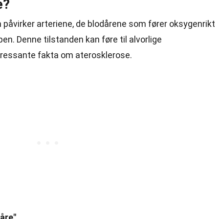
e?
 påvirker arteriene, de blodårene som fører oksygenrikt
ppen. Denne tilstanden kan føre til alvorlige
eressante fakta om aterosklerose.
åre"