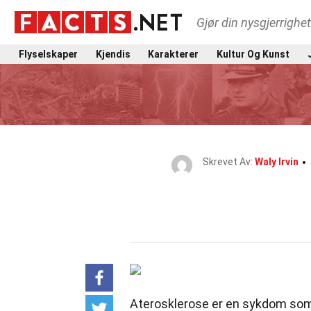
Gjør din nysgjerrighe
Flyselskaper
Kjendis
Karakterer
Kultur Og Kunst
Skrevet Av:
Waly Irvin
Aterosklerose er en sykdom som 