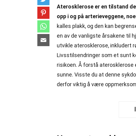
Aterosklerose er en tilstand de
opp i og på arterieveggene, noe
kalles plakk, og den kan begrense
en av de vanligste årsakene til h
utvikle aterosklerose, inkludert 
Livsstilsendringer som et sunt k
risikoen. Å forstå aterosklerose e
sunne. Visste du at denne sykd
derfor viktig å være oppmerksom 