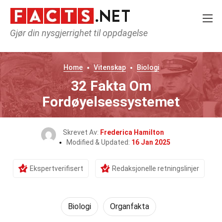
Gjør din nysgjerrighet til oppdagelse
Home
Vitenskap
Biologi
32 Fakta Om
Fordøyelsessystemet
Skrevet Av:
Frederica Hamilton
Modified & Updated:
16 Jan 2025
Ekspertverifisert
Redaksjonelle retningslinjer
Biologi
Organfakta