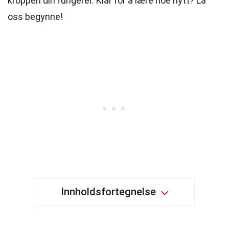
kroppen din fungerer. Klar for å lære noe nytt? La
oss begynne!
Innholdsfortegnelse