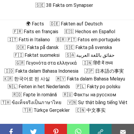
🇸🇪 38 Fakta om Synapser
🌍 Facts
🇩🇪 Fakten auf Deutsch
🇫🇷 Faits en français
🇪🇸 Hechos en Español
🇮🇹 Fatti in Italiano
🇧🇷 🇵🇹 Fatos em português
🇩🇰 Fakta på dansk
🇸🇪 Fakta på svenska
🇫🇮 Faktat suomeksi
🇸🇦 حقائق باللغة العربية
🇬🇷 Γεγονότα στα ελληνικά
🇮🇳 हिंदी में तथ्य
🇮🇩 Fakta dalam Bahasa Indonesia
🇯🇵 日本語の事実
🇰🇷 한국어로 된 사실
🇲🇾 Fakta dalam Bahasa Melayu
🇳🇱 Feiten in het Nederlands
🇵🇱 Fakty po polsku
🇷🇴 Fapte în română
🇷🇺 Факты на русском
🇹🇭 ข้อเท็จจริงเป็นภาษาไทย
🇻🇳 Sự thật bằng tiếng Việt
🇹🇷 Türkçe Gerçekler
🇨🇳 中文事实