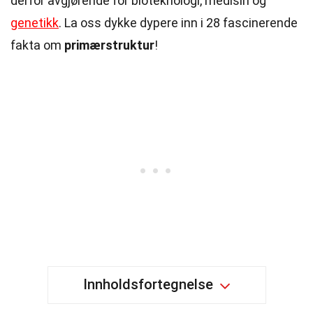
derfor avgjørende for bioteknologi, medisin og
genetikk
. La oss dykke dypere inn i 28 fascinerende
fakta om
primærstruktur
!
Innholdsfortegnelse