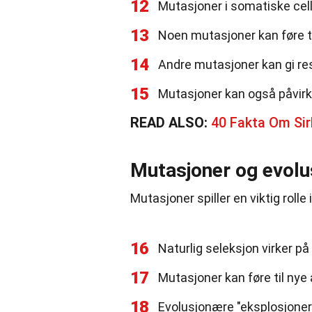
12
Mutasjoner i somatiske celle
13
Noen mutasjoner kan føre t
14
Andre mutasjoner kan gi 
15
Mutasjoner kan også påvirke
READ ALSO:
40 Fakta Om Si
Mutasjoner og evolu
Mutasjoner spiller en viktig roll
16
Naturlig seleksjon virker på
17
Mutasjoner kan føre til nye
18
Evolusjonære "eksplosjone