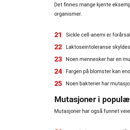
Det finnes mange kjente eksempl
organismer.
21
Sickle cell-anemi er forårs
22
Laktoseintoleranse skyldes
23
Noen mennesker har en mut
24
Fargen på blomster kan en
25
Noen bakterier har mutasjo
Mutasjoner i populæ
Mutasjoner har også funnet veien