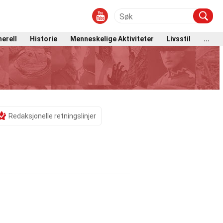
erell
Historie
Menneskelige Aktiviteter
Livsstil
...
Redaksjonelle retningslinjer
e