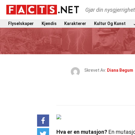
Gjør din nysgjerrighe
Flyselskaper
Kjendis
Karakterer
Kultur Og Kunst
Skrevet Av:
Diana Begum
Hva er en mutasjon?
En mutasjon