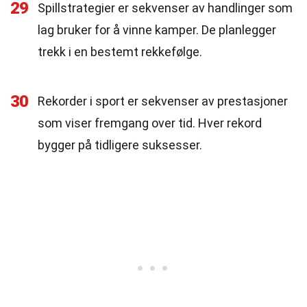
29
Spillstrategier er sekvenser av handlinger som
lag bruker for å vinne kamper. De planlegger
trekk i en bestemt rekkefølge.
30
Rekorder i sport er sekvenser av prestasjoner
som viser fremgang over tid. Hver rekord
bygger på tidligere suksesser.