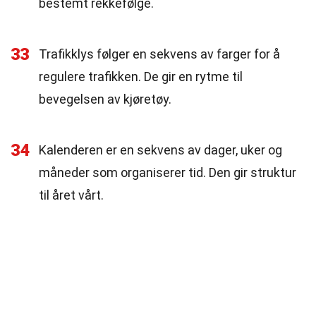
bestemt rekkefølge.
33
Trafikklys følger en sekvens av farger for å
regulere trafikken. De gir en rytme til
bevegelsen av kjøretøy.
34
Kalenderen er en sekvens av dager, uker og
måneder som organiserer tid. Den gir struktur
til året vårt.