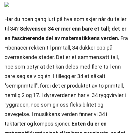
Har du noen gang lurt på hva som skjer når du teller
til 34?
Sekvensen 34 er mer enn bare et tall; det er
en fascinerende del av matematikkens verden.
Fra
Fibonacci-rekken til primtall, 34 dukker opp på
overraskende steder. Det er et sammensatt tall,
noe som betyr at det kan deles med flere tall enn
bare seg selv og én. I tillegg er 34 et såkalt
"semiprimtall", fordi det er produktet av to primtall,
nemlig 2 og 17. I dyreverdenen har vi 34 ryggvirvler i
ryggraden, noe som gir oss fleksibilitet og
bevegelse. I musikkens verden finner vi 34 i
taktarter og komposisjoner.
Enten du er en