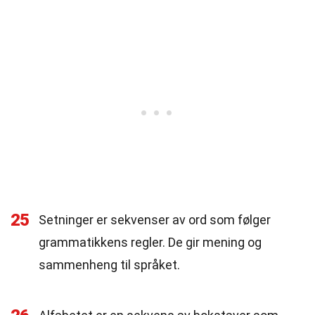
25
Setninger er sekvenser av ord som følger
grammatikkens regler. De gir mening og
sammenheng til språket.