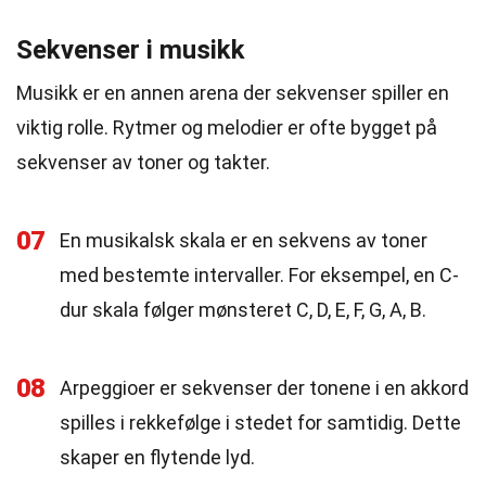
Sekvenser i musikk
Musikk er en annen arena der sekvenser spiller en
viktig rolle. Rytmer og melodier er ofte bygget på
sekvenser av toner og takter.
07
En musikalsk skala er en sekvens av toner
med bestemte intervaller. For eksempel, en C-
dur skala følger mønsteret C, D, E, F, G, A, B.
08
Arpeggioer er sekvenser der tonene i en akkord
spilles i rekkefølge i stedet for samtidig. Dette
skaper en flytende lyd.