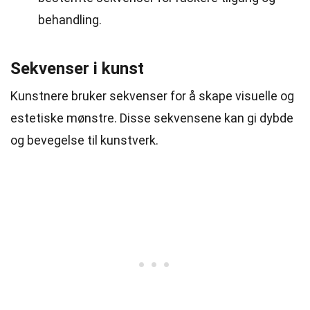
behandling.
Sekvenser i kunst
Kunstnere bruker sekvenser for å skape visuelle og
estetiske mønstre. Disse sekvensene kan gi dybde
og bevegelse til kunstverk.