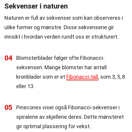
Sekvenser i naturen
Naturen er full av sekvenser som kan observeres i
ulike former og mønstre. Disse sekvensene gir
innsikt i hvordan verden rundt oss er strukturert.
04
Blomsterblader følger ofte Fibonacci-
sekvensen. Mange blomster har antall
kronblader som er et
Fibonacci-tall
, som 3, 5, 8
eller 13.
05
Pinecones viser også Fibonacci-sekvenser i
spiralene av skjellene deres. Dette mønsteret
gir optimal plassering for vekst.