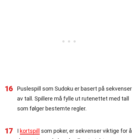
16
Puslespill som Sudoku er basert på sekvenser
av tall. Spillere må fylle ut rutenettet med tall
som følger bestemte regler.
17
I
kortspill
som poker, er sekvenser viktige for å