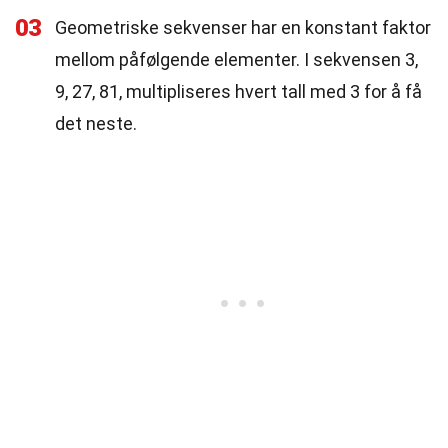
03
Geometriske sekvenser har en konstant faktor
mellom påfølgende elementer. I sekvensen 3,
9, 27, 81, multipliseres hvert tall med 3 for å få
det neste.