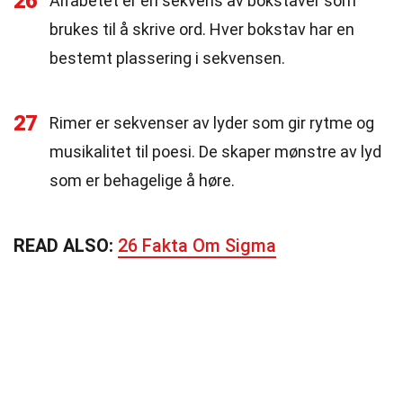
26
Alfabetet er en sekvens av bokstaver som
brukes til å skrive ord. Hver bokstav har en
bestemt plassering i sekvensen.
27
Rimer er sekvenser av lyder som gir rytme og
musikalitet til poesi. De skaper mønstre av lyd
som er behagelige å høre.
READ ALSO:
26 Fakta Om Sigma