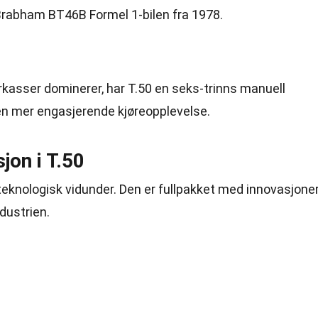
 Brabham BT46B Formel 1-bilen fra 1978.
irkasser dominerer, har T.50 en seks-trinns manuell
 en mer engasjerende kjøreopplevelse.
jon i T.50
et teknologisk vidunder. Den er fullpakket med innovasjone
dustrien.