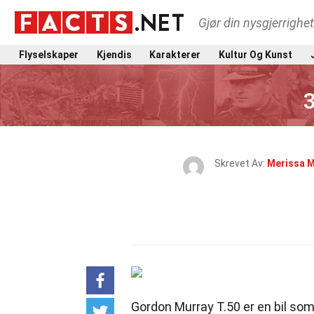
Gjør din nysgjerrighe
Flyselskaper
Kjendis
Karakterer
Kultur Og Kunst
Skrevet Av:
Merissa 
Gordon Murray T.50 er en bil som f