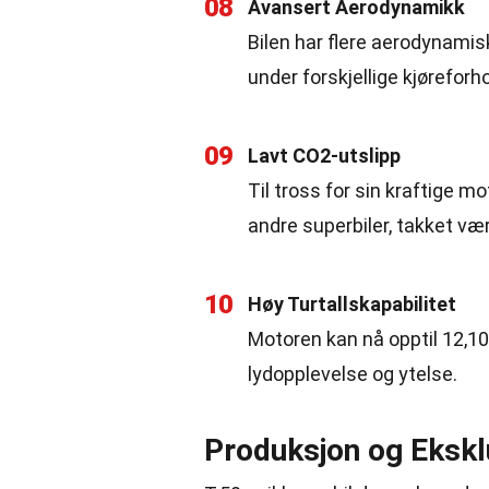
08
Avansert Aerodynamikk
Bilen har flere aerodynami
under forskjellige kjøreforho
09
Lavt CO2-utslipp
Til tross for sin kraftige m
andre superbiler, takket væ
10
Høy Turtallskapabilitet
Motoren kan nå opptil 12,10
lydopplevelse og ytelse.
Produksjon og Ekskl