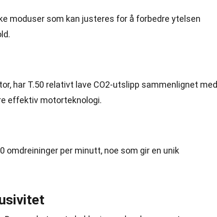
ske moduser som kan justeres for å forbedre ytelsen
ld.
otor, har T.50 relativt lave CO2-utslipp sammenlignet me
re effektiv motorteknologi.
0 omdreininger per minutt, noe som gir en unik
usivitet