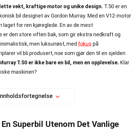
 lette vekt, kraftige motor og unike design.
T.50 er en
 ikonisk bil designet av Gordon Murray. Med en V12-motor
n laget for ren kjøreglede. En av de mest
er den store viften bak, som gir ekstra nedkraft og
minimalistisk, men luksuriøst, med
fokus
på
arer vil bli produsert, noe som gjør den til en sjelden
urray T.50 er ikke bare en bil, men en opplevelse.
Klar
tiske maskinen?
Innholdsfortegnelse
 En Superbil Utenom Det Vanlige