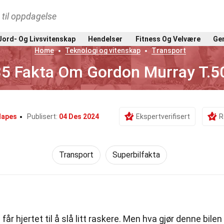
t til oppdagelse
Jord- Og Livsvitenskap
Hendelser
Fitness Og Velvære
Gen
Home
Teknologi og vitenskap
Transport
35 Fakta Om Gordon Murray T.5
Mapes
Publisert:
04 Des 2024
Ekspertverifisert
R
Transport
Superbilfakta
år hjertet til å slå litt raskere. Men hva gjør denne bilen