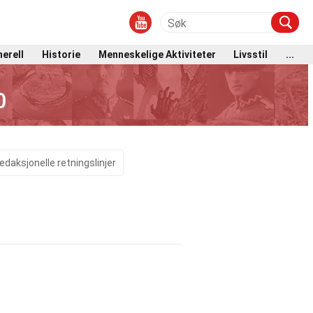
erell
Historie
Menneskelige Aktiviteter
Livsstil
...
0
edaksjonelle retningslinjer