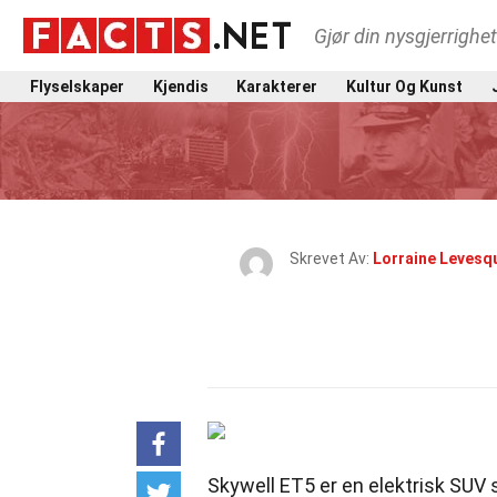
Gjør din nysgjerrighe
Flyselskaper
Kjendis
Karakterer
Kultur Og Kunst
Skrevet Av:
Lorraine Levesq
Skywell ET5 er en elektrisk SU