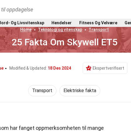
t til oppdagelse
Jord- Og Livsvitenskap
Hendelser
Fitness Og Velvære
Gen
Home
Teknologi og vitenskap
Transport
25 Fakta Om Skywell ET5
ue
Modified & Updated:
18 Des 2024
Ekspertverifisert
Transport
Elektriske fakta
V som har fanget oppmerksomheten til mange