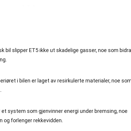
sk bil slipper ET5 ikke ut skadelige gasser, noe som bidra
ing.
nteriøret i bilen er laget av resirkulerte materialer, noe so
.
ar et system som gjenvinner energi under bremsing, noe
n og forlenger rekkevidden.