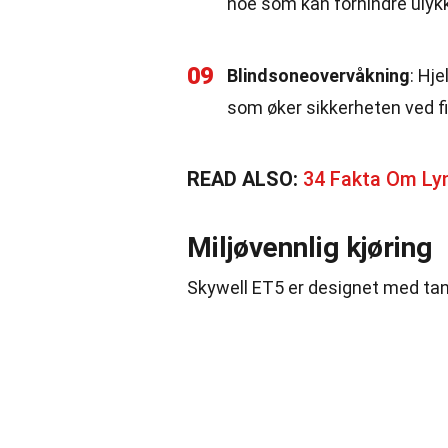
noe som kan forhindre ulykk
09
Blindsoneovervåkning
: Hj
som øker sikkerheten ved fil
READ ALSO:
34 Fakta Om Ly
Miljøvennlig kjøring
Skywell ET5 er designet med tank