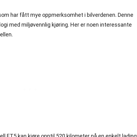
 som har fått mye oppmerksomhet i bilverdenen. Denne
gi med miljøvennlig kjøring. Her er noen interessante
llen.
ell ET5 kan kjøre opptil 520 kilometer på en enkelt lading