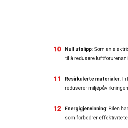
10
Null utslipp
: Som en elektri
til å redusere luftforurensn
11
Resirkulerte materialer
: I
reduserer miljøpåvirkningen
12
Energigjenvinning
: Bilen h
som forbedrer effektivitete