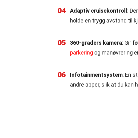
04
Adaptiv cruisekontroll
: De
holde en trygg avstand til k
05
360-graders kamera
: Gir 
parkering
og manøvrering en
06
Infotainmentsystem
: En s
andre apper, slik at du kan 