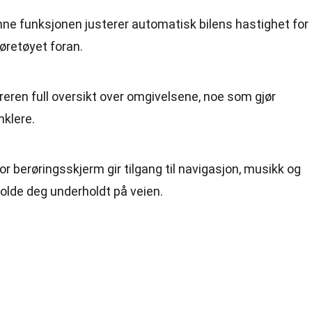
nne funksjonen justerer automatisk bilens hastighet for
jøretøyet foran.
føreren full oversikt over omgivelsene, noe som gjør
klere.
tor berøringsskjerm gir tilgang til navigasjon, musikk og
holde deg underholdt på veien.