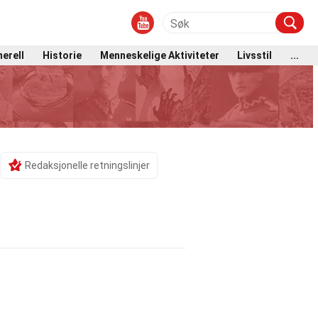
erell
Historie
Menneskelige Aktiviteter
Livsstil
...
Redaksjonelle retningslinjer