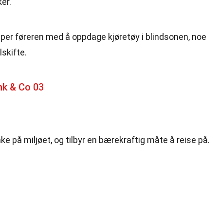
er.
elper føreren med å oppdage kjøretøy i blindsonen, noe
skifte.
nk & Co 03
e på miljøet, og tilbyr en bærekraftig måte å reise på.