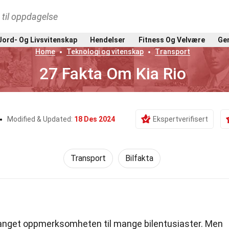
t til oppdagelse
Jord- Og Livsvitenskap
Hendelser
Fitness Og Velvære
Gen
Home
Teknologi og vitenskap
Transport
27 Fakta Om Kia Rio
Modified & Updated:
18 Des 2024
Ekspertverifisert
Transport
Bilfakta
 fanget oppmerksomheten til mange bilentusiaster. Men