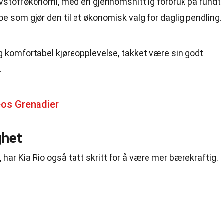
vstofføkonomi, med en gjennomsnittlig forbruk på rundt
noe som gjør den til et økonomisk valg for daglig pendling
 og komfortabel kjøreopplevelse, takket være sin godt
.
eos Grenadier
ghet
g, har Kia Rio også tatt skritt for å være mer bærekraftig.