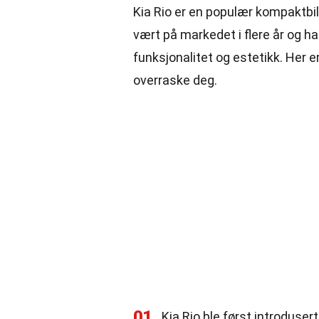
Kia Rio er en populær kompaktbil k
vært på markedet i flere år og 
funksjonalitet og estetikk. Her 
overraske deg.
01
Kia Rio ble først introduser