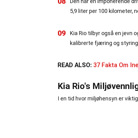
08
Den har en imponerende dri
5,9 liter per 100 kilometer, 
09
Kia Rio tilbyr også en jevn
kalibrerte fjæring og styring
READ ALSO:
37 Fakta Om In
Kia Rio's Miljøvennli
I en tid hvor miljøhensyn er vikti