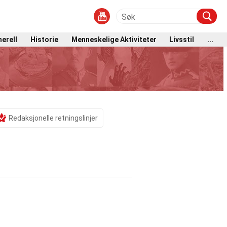
erell
Historie
Menneskelige Aktiviteter
Livsstil
...
Redaksjonelle retningslinjer