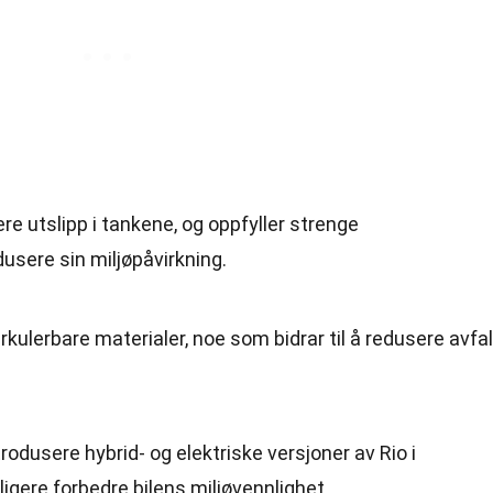
re utslipp i tankene, og oppfyller strenge
dusere sin miljøpåvirkning.
rkulerbare materialer, noe som bidrar til å redusere avfal
rodusere hybrid- og elektriske versjoner av Rio i
ligere forbedre bilens miljøvennlighet.