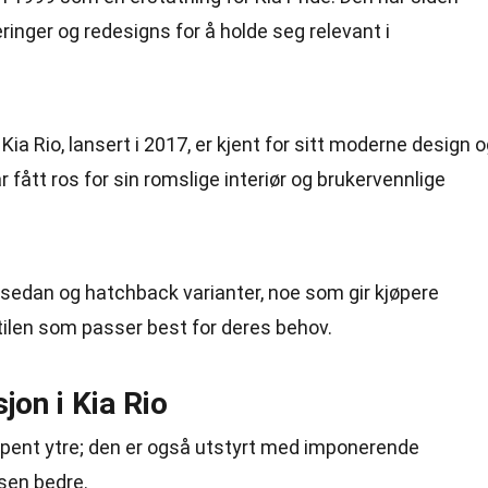
inger og redesigns for å holde seg relevant i
ia Rio, lansert i 2017, er kjent for sitt moderne design 
 fått ros for sin romslige interiør og brukervennlige
de sedan og hatchback varianter, noe som gir kjøpere
n stilen som passer best for deres behov.
jon i Kia Rio
et pent ytre; den er også utstyrt med imponerende
sen bedre.