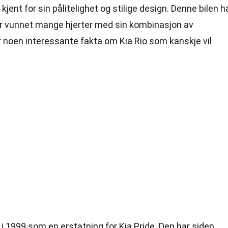
jent for sin pålitelighet og stilige design. Denne bilen h
har vunnet mange hjerter med sin kombinasjon av
er noen interessante fakta om Kia Rio som kanskje vil
t i 1999 som en erstatning for Kia Pride. Den har siden