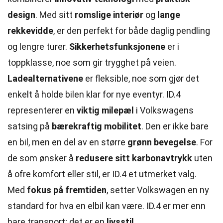
design
. Med sitt
romslige interiør
og
lange
rekkevidde
, er den perfekt for både daglig pendling
og lengre turer.
Sikkerhetsfunksjonene
er i
toppklasse, noe som gir trygghet på veien.
Ladealternativene
er fleksible, noe som gjør det
enkelt å holde bilen klar for nye eventyr. ID.4
representerer en
viktig milepæl
i Volkswagens
satsing på
bærekraftig mobilitet
. Den er ikke bare
en bil, men en del av en større
grønn bevegelse
. For
de som ønsker å
redusere sitt karbonavtrykk
uten
å ofre komfort eller stil, er ID.4 et utmerket valg.
Med
fokus på fremtiden
, setter Volkswagen en ny
standard for hva en elbil kan være. ID.4 er mer enn
bare transport; det er en
livsstil
.