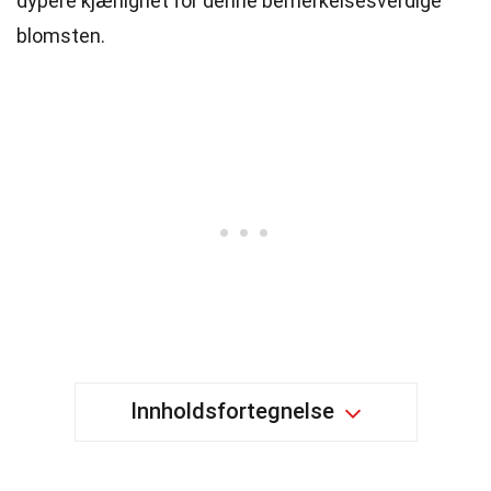
dypere kjærlighet for denne bemerkelsesverdige
blomsten.
Innholdsfortegnelse