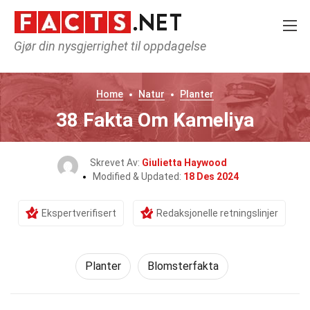
Gjør din nysgjerrighet til oppdagelse
Home
Natur
Planter
38 Fakta Om Kameliya
Skrevet Av:
Giulietta Haywood
Modified & Updated:
18 Des 2024
Ekspertverifisert
Redaksjonelle retningslinjer
Planter
Blomsterfakta