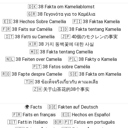
🇩🇰 38 Fakta om Kameliablomst
🇬🇷 38 Γεγονότα για το Καμέλια
🇪🇸 38 Hechos Sobre Camellia
🇫🇮 38 Faktaa Kamelia
🇫🇷 38 Faits sur Camélia
🇮🇩 38 Fakta tentang Kamelia
🇮🇹 38 Fatti su Camellia
🇯🇵 40個のモクレンの事実
🇰🇷 38 가지 동백꽃에 대한 사실
🇲🇸 38 Fakta tentang Camellia
🇳🇱 38 Feiten over Camelia
🇵🇱 38 Fakty o Kamelia
🇵🇹 38 Fatos sobre Camélia
🇷🇴 38 Fapte despre Camelie
🇸🇪 38 Fakta om Kamelia
🇹🇭 38 ข้อเท็จจริงเกี่ยวกับ คาเมลเลีย
🇿🇭 关于山茶花的38个事实
🌍 Facts
🇩🇪 Fakten auf Deutsch
🇫🇷 Faits en français
🇪🇸 Hechos en Español
🇮🇹 Fatti in Italiano
🇧🇷 🇵🇹 Fatos em português