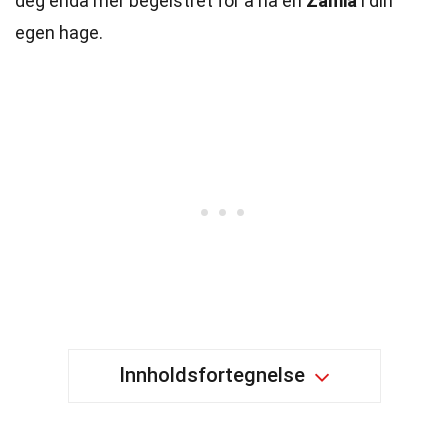
deg enda mer begeistret for å ha en
Zamia
i din
egen hage.
Innholdsfortegnelse