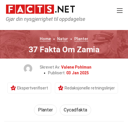
Gjør din nysgjerrighet til oppdagelse
Home
Natur
Planter
37 Fakta Om Zamia
Skrevet Av:
Valene Pohlman
Publisert:
03 Jan 2025
Ekspertverifisert
Redaksjonelle retningslinjer
Planter
Cycadfakta