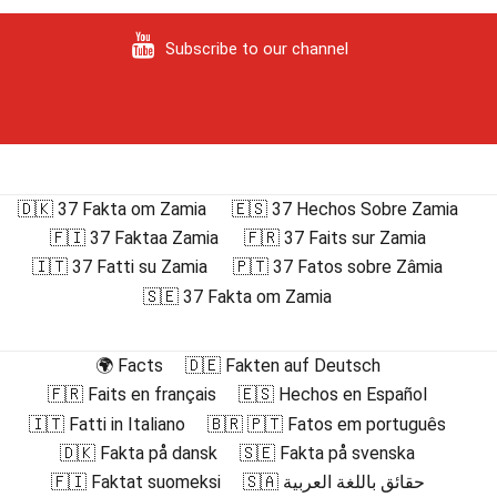
Subscribe to our channel
🇩🇰 37 Fakta om Zamia
🇪🇸 37 Hechos Sobre Zamia
🇫🇮 37 Faktaa Zamia
🇫🇷 37 Faits sur Zamia
🇮🇹 37 Fatti su Zamia
🇵🇹 37 Fatos sobre Zâmia
🇸🇪 37 Fakta om Zamia
🌍 Facts
🇩🇪 Fakten auf Deutsch
🇫🇷 Faits en français
🇪🇸 Hechos en Español
🇮🇹 Fatti in Italiano
🇧🇷 🇵🇹 Fatos em português
🇩🇰 Fakta på dansk
🇸🇪 Fakta på svenska
🇫🇮 Faktat suomeksi
🇸🇦 حقائق باللغة العربية