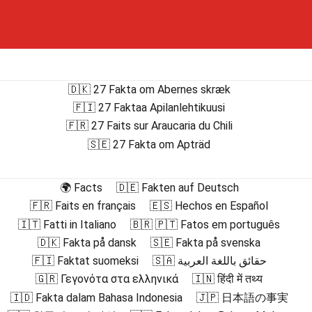
🇩🇰 27 Fakta om Abernes skræk
🇫🇮 27 Faktaa Apilanlehtikuusi
🇫🇷 27 Faits sur Araucaria du Chili
🇸🇪 27 Fakta om Apträd
🌍 Facts
🇩🇪 Fakten auf Deutsch
🇫🇷 Faits en français
🇪🇸 Hechos en Español
🇮🇹 Fatti in Italiano
🇧🇷 🇵🇹 Fatos em português
🇩🇰 Fakta på dansk
🇸🇪 Fakta på svenska
🇫🇮 Faktat suomeksi
🇸🇦 حقائق باللغة العربية
🇬🇷 Γεγονότα στα ελληνικά
🇮🇳 हिंदी में तथ्य
🇮🇩 Fakta dalam Bahasa Indonesia
🇯🇵 日本語の事実