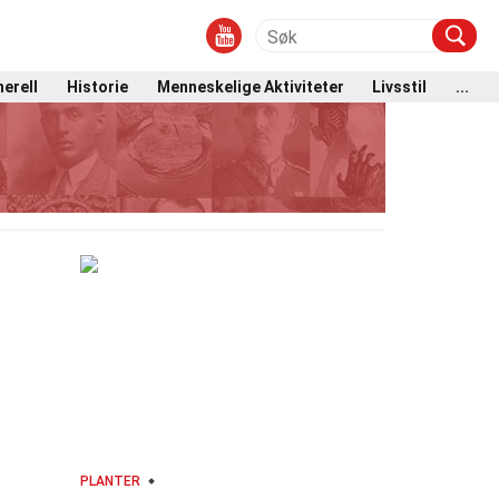
erell
Historie
Menneskelige Aktiviteter
Livsstil
...
PLANTER