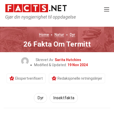
Gjør din nysgjerrighet til oppdagelse
Home
Natur
Dyr
26 Fakta Om Termitt
Skrevet Av:
Sarita Hutchins
Modified & Updated:
19 Nov 2024
Ekspertverifisert
Redaksjonelle retningslinjer
Dyr
Insektfakta