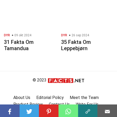
DYR
09 okt 2024
DYR
26 sep 2024
31 Fakta Om
35 Fakta Om
Tamandua
Leppebjørn
© 2023
About Us
Editorial Policy
Meet the Team
Product Review
Contact Us
Write For Us
Affiliate Disclosure
DMCA
Terms
Privacy Policy