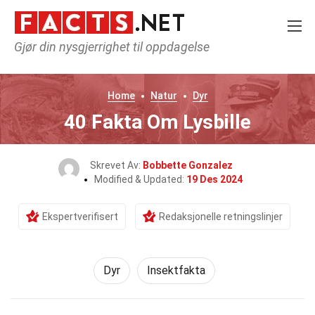
Gjør din nysgjerrighet til oppdagelse
Home
Natur
Dyr
40 Fakta Om Lysbille
Skrevet Av:
Bobbette Gonzalez
Modified & Updated:
19 Des 2024
Ekspertverifisert
Redaksjonelle retningslinjer
Dyr
Insektfakta