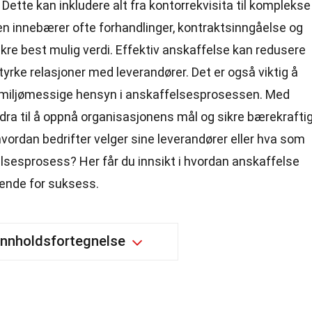
Dette kan inkludere alt fra kontorrekvisita til komplekse
en innebærer ofte forhandlinger, kontraktsinngåelse og
ikre best mulig verdi. Effektiv anskaffelse kan redusere
tyrke relasjoner med leverandører. Det er også viktig å
miljømessige hensyn i anskaffelsesprosessen. Med
idra til å oppnå organisasjonens mål og sikre bærekrafti
hvordan bedrifter velger sine leverandører eller hva som
elsesprosess? Her får du innsikt i hvordan anskaffelse
rende for suksess.
Innholdsfortegnelse