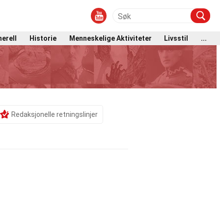
erell
Historie
Menneskelige Aktiviteter
Livsstil
...
Redaksjonelle retningslinjer