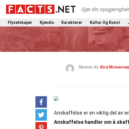
Gjør din nysgjerrighe
Flyselskaper
Kjendis
Karakterer
Kultur Og Kunst
Skrevet Av:
Bird Mcinerney
Anskaffelse er en viktig del av 
Anskaffelse handler om å skaffe