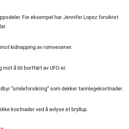
oppsdeler. For eksempel har Jennifer Lopez forsikret
ar.
g mot kidnapping av romvesener.
g mot å bli bortført av UFO-er.
ilbyr "smileforsikring" som dekker tannlegekostnader.
dekke kostnader ved å avlyse et bryllup.