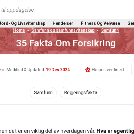
t til oppdagelse
Jord- Og Livsvitenskap
Hendelser
Fitness Og Velvære
Gen
Home
Samfunn og samfunnsvitenskap
Samfunn
35 Fakta Om Forsikring
e
Modified & Updated:
19 Des 2024
Ekspertverifisert
Samfunn
Regjeringsfakta
men det er en viktig del av hverdagen vår.
Hva er egentli