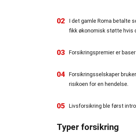
02
I det gamle Roma betalte sol
fikk økonomisk støtte hvis 
03
Forsikringspremier er basert
04
Forsikringsselskaper bruke
risikoen for en hendelse.
05
Livsforsikring ble først intr
Typer forsikring