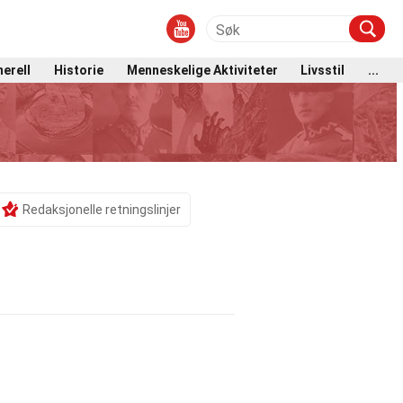
erell
Historie
Menneskelige Aktiviteter
Livsstil
...
Redaksjonelle retningslinjer
g