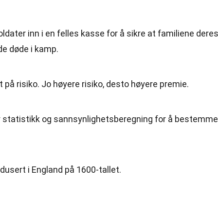
dater inn i en felles kasse for å sikre at familiene dere
de døde i kamp.
 på risiko. Jo høyere risiko, desto høyere premie.
r statistikk og sannsynlighetsberegning for å bestemme
odusert i England på 1600-tallet.