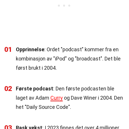
01
Opprinnelse
: Ordet "podcast" kommer fra en
kombinasjon av "iPod" og "broadcast". Det ble
først brukt i 2004.
02
Første podcast
: Den første podcasten ble
laget av Adam
Curry
og Dave Winer i 2004. Den
het "Daily Source Code".
03
Rask vekst
: I 2023 finnes det over 4 millioner