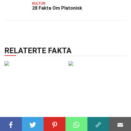
KULTUR
28 Fakta Om Platonisk
RELATERTE FAKTA
LEKER OG SPILL
16 nov 2024
VISUELL KUNST
27 nov 2024
31 Fakta Om
37 Fakta Om Vintage