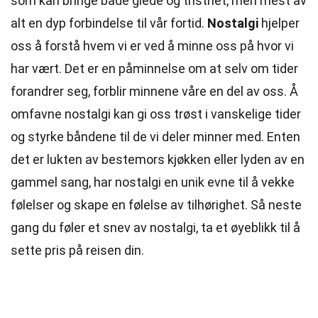
som kan bringe både glede og tristhet, men mest av
alt en dyp forbindelse til vår fortid.
Nostalgi
hjelper
oss å forstå hvem vi er ved å minne oss på hvor vi
har vært. Det er en påminnelse om at selv om tider
forandrer seg, forblir minnene våre en del av oss. Å
omfavne nostalgi kan gi oss trøst i vanskelige tider
og styrke båndene til de vi deler minner med. Enten
det er lukten av bestemors kjøkken eller lyden av en
gammel sang, har nostalgi en unik evne til å vekke
følelser og skape en følelse av tilhørighet. Så neste
gang du føler et snev av nostalgi, ta et øyeblikk til å
sette pris på reisen din.