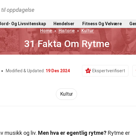
t til oppdagelse
Jord- Og Livsvitenskap
Hendelser
Fitness Og Velvære
Gen
Home
Historie
Kultur
31 Fakta Om Rytme
Modified & Updated:
19 Des 2024
Ekspertverifisert
Kultur
v musikk og liv.
Men hva er egentlig rytme?
Rytme er