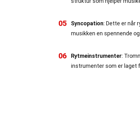
struktur som hjelper musike
05
Syncopation
: Dette er når 
musikken en spennende og u
06
Rytmeinstrumenter
: Trom
instrumenter som er laget 