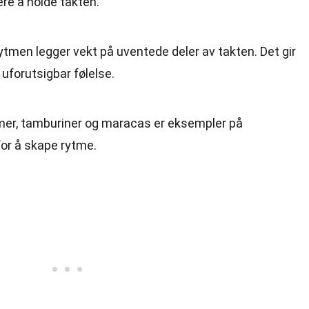
re å holde takten.
rytmen legger vekt på uventede deler av takten. Det gir
forutsigbar følelse.
mer, tamburiner og maracas er eksempler på
for å skape rytme.