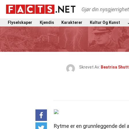
Gjør din nysgjerrighe
Flyselskaper
Kjendis
Karakterer
Kultur Og Kunst
Skrevet Av:
Beatrisa Shutt
Rytme er en grunnleggende del a